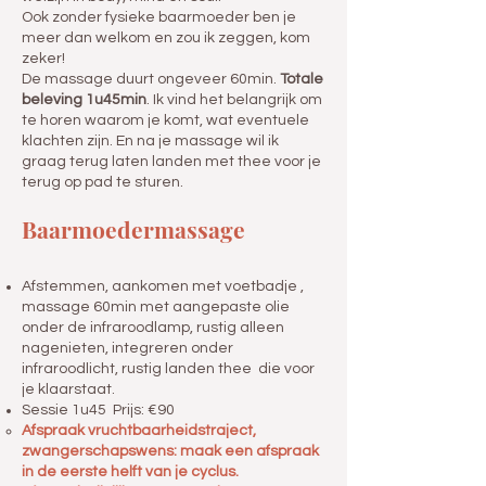
Ook zonder fysieke baarmoeder ben je
meer dan welkom en zou ik zeggen, kom
zeker!
De massage duurt ongeveer 60min.
Totale
beleving 1u45min
. Ik vind het belangrijk om
te horen waarom je komt, wat eventuele
klachten zijn. En na je massage wil ik
graag terug laten landen met thee voor je
terug op pad te sturen.
Baarmoedermassage
Afstemmen, aankomen met voetbadje ,
massage 60min met aangepaste olie
onder de infraroodlamp, rustig alleen
nagenieten, integreren onder
infraroodlicht, rustig landen thee die voor
je klaarstaat.
Sessie 1u45 Prijs: €90
Afspraak vruchtbaarheidstraject,
zwangerschapswens: maak een afspraak
in de eerste helft van je cyclus.