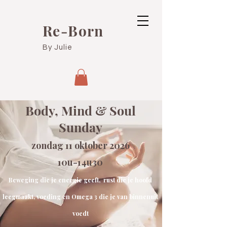
Re-Born
By Julie
Body, Mind & Soul
Sunday
zondag 11 oktober 2026
10u-14u30
Beweging die je energie geeft, rust die je hoofd
leegmaakt, voeding en Omega 3 die je van binnenuit
voedt