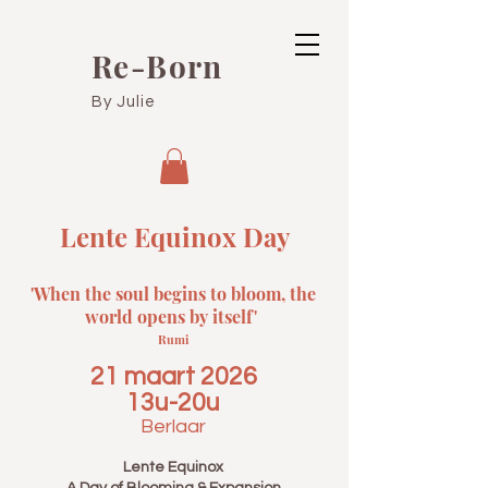
Re-Born
By Julie
Lente Equinox Day
'When the soul begins to bloom, the
world opens by itself' ​
Rumi
21 maart 2026
13u-20u
Berlaar
Lente Equinox