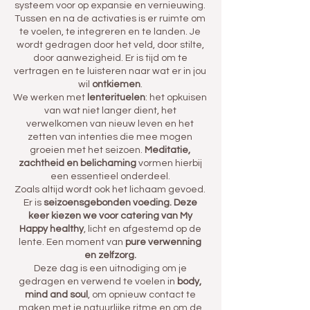
systeem voor op expansie en vernieuwing.
Tussen en na de activaties is er ruimte om
te voelen, te integreren en te landen. Je
wordt gedragen door het veld, door stilte,
door aanwezigheid. Er is tijd om te
vertragen en te luisteren naar wat er in jou
wil
ontkiemen
.
We werken met
lenterituelen
: het opkuisen
van wat niet langer dient, het
verwelkomen van nieuw leven en het
zetten van intenties die mee mogen
groeien met het seizoen.
Meditatie,
zachtheid en belichaming
vormen hierbij
een essentieel onderdeel.
Zoals altijd wordt ook het lichaam gevoed.
Er is
seizoensgebonden voeding. Deze
keer kiezen we voor catering van My
Happy healthy
, licht en afgestemd op de
lente. Een moment van
pure verwenning
en zelfzorg.
Deze dag is een uitnodiging om je
gedragen en verwend te voelen in
body,
mind and soul
, om opnieuw contact te
maken met je natuurlijke ritme en om de