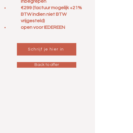
inbegrepen
€299 (factuur mogelijk +21%
BTW indien niet BTW
vrijgesteld)
open voor IEDEREEN
Schrijf je hier in
Back to offer