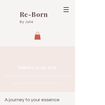
Re-Born
By Julie
Sahara Desert Retreat
Morocco
January 22-29, 2027
A deep, pure, transformative journey for men and
women who feel the call of the desert.
A journey to your essence